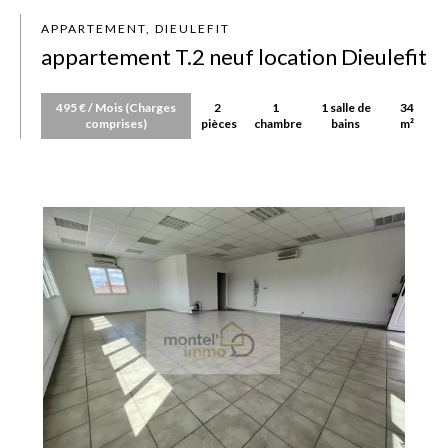
APPARTEMENT, DIEULEFIT
appartement T.2 neuf location Dieulefit
495 € / Mois (Charges
2
1
1 salle de
34
comprises)
pièces
chambre
bains
m²