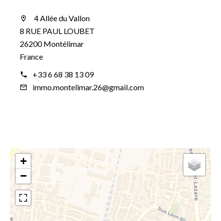
4 Allée du Vallon
8 RUE PAUL LOUBET
26200 Montélimar
France
+33 6 68 38 13 09
immo.montelimar.26@gmail.com
+
−